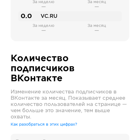
За неделю
За месяц
—
—
0.0
VC.RU
За неделю
За месяц
—
—
Количество
подписчиков
ВКонтакте
Изменение количества подписчиков в
ВКонтакте
за месяц. Показывает среднее
количество пользователей на странице —
чем больше это значение, тем выше
охваты.
Как разобраться в этих цифрах?