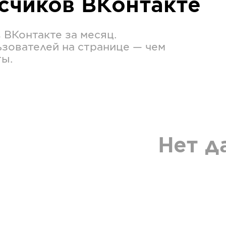
исчиков
ВКонтакте
в
ВКонтакте
за месяц.
зователей на странице — чем
ты.
Нет д