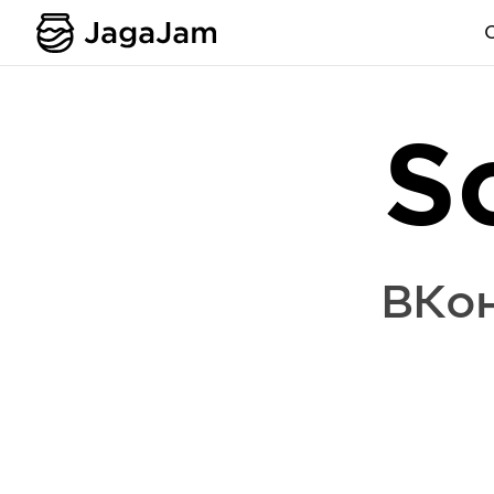
S
ВКон