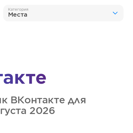
Категория
Места
такте
ик
ВКонтакте
для
вгуста 2026