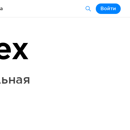
а
Войти
ex
льная