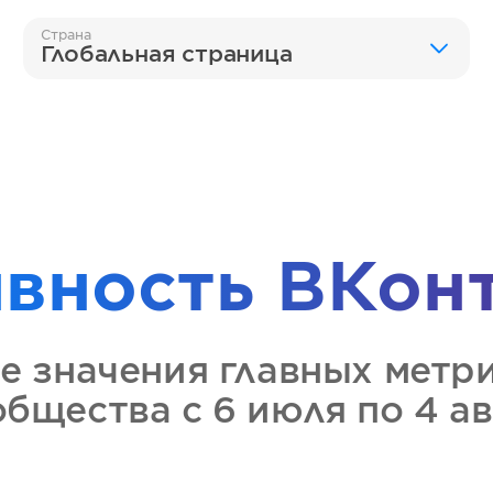
Страна
Глобальная страница
ивность
ВКон
е значения главных метр
общества
с 6 июля по 4 а