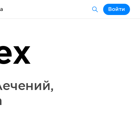
а
Войти
ex
лечений
,
а