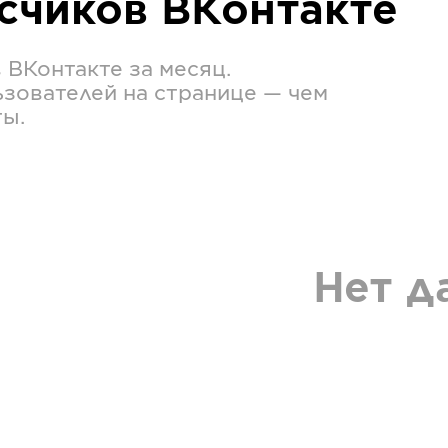
исчиков
ВКонтакте
в
ВКонтакте
за месяц.
зователей на странице — чем
ты.
Нет д