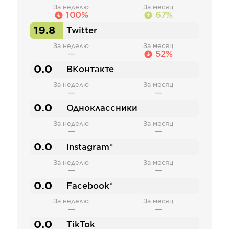
За неделю
За месяц
100%
67%
19.8
Twitter
За неделю
За месяц
—
52%
0.0
ВКонтакте
За неделю
За месяц
—
—
0.0
Одноклассники
За неделю
За месяц
—
—
0.0
Instagram*
За неделю
За месяц
—
—
0.0
Facebook*
За неделю
За месяц
—
—
0.0
TikTok