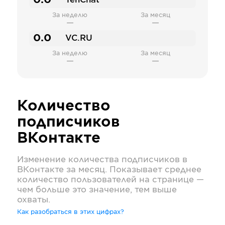
0.0
TenChat
За неделю
За месяц
—
—
0.0
VC.RU
За неделю
За месяц
—
—
Количество
подписчиков
ВКонтакте
Изменение количества подписчиков в
ВКонтакте
за месяц. Показывает среднее
количество пользователей на странице —
чем больше это значение, тем выше
охваты.
Как разобраться в этих цифрах?