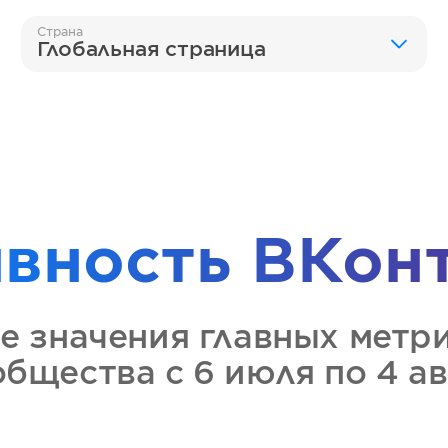
Страна
Глобальная страница
ивность
ВКон
е значения главных метр
общества
с 6 июля по 4 а