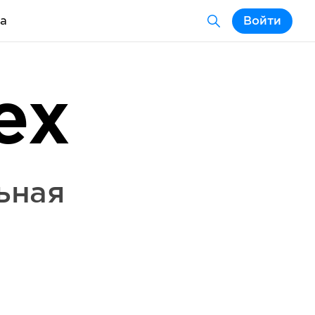
а
Войти
ex
ьная