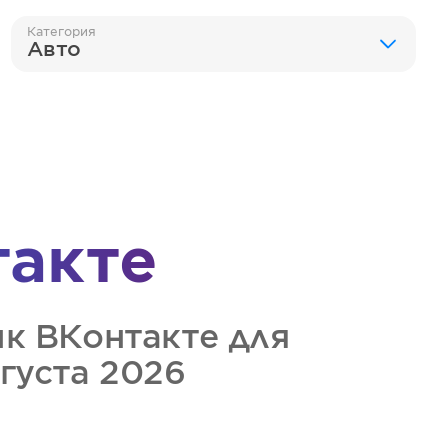
Категория
Авто
такте
ик
ВКонтакте
для
вгуста 2026