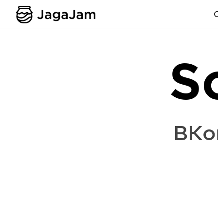
S
ВКо