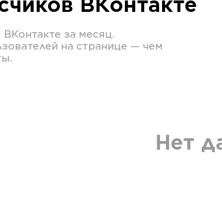
исчиков
ВКонтакте
в
ВКонтакте
за месяц.
зователей на странице — чем
ты.
Нет д