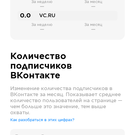
За неделю
За месяц
—
—
0.0
VC.RU
За неделю
За месяц
—
—
Количество
подписчиков
ВКонтакте
Изменение количества подписчиков в
ВКонтакте
за месяц. Показывает среднее
количество пользователей на странице —
чем больше это значение, тем выше
охваты.
Как разобраться в этих цифрах?