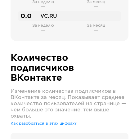
За неделю
За месяц
—
—
0.0
VC.RU
За неделю
За месяц
—
—
Количество
подписчиков
ВКонтакте
Изменение количества подписчиков в
ВКонтакте
за месяц. Показывает среднее
количество пользователей на странице —
чем больше это значение, тем выше
охваты.
Как разобраться в этих цифрах?