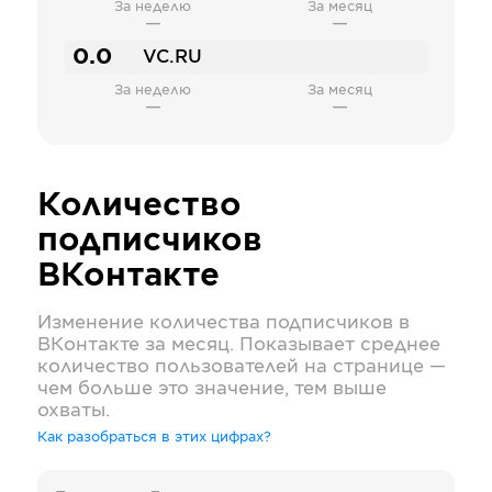
За неделю
За месяц
—
—
0.0
VC.RU
За неделю
За месяц
—
—
Количество
подписчиков
ВКонтакте
Изменение количества подписчиков в
ВКонтакте
за месяц. Показывает среднее
количество пользователей на странице —
чем больше это значение, тем выше
охваты.
Как разобраться в этих цифрах?