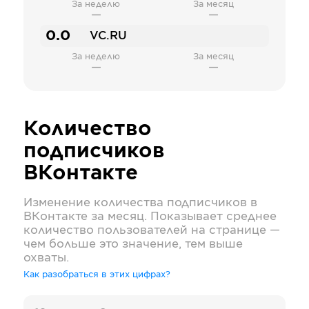
За неделю
За месяц
—
—
0.0
VC.RU
За неделю
За месяц
—
—
Количество
подписчиков
ВКонтакте
Изменение количества подписчиков в
ВКонтакте
за месяц. Показывает среднее
количество пользователей на странице —
чем больше это значение, тем выше
охваты.
Как разобраться в этих цифрах?