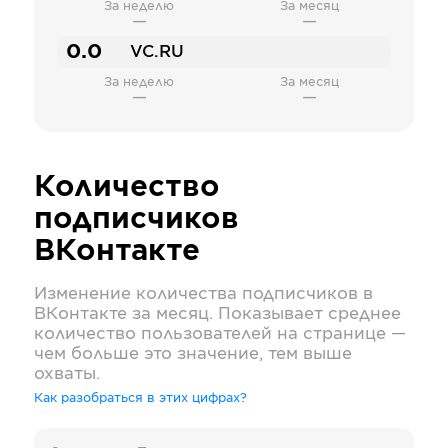
За неделю
За месяц
—
—
0.0
VC.RU
За неделю
За месяц
—
—
Количество
подписчиков
ВКонтакте
Изменение количества подписчиков в
ВКонтакте
за месяц. Показывает среднее
количество пользователей на странице —
чем больше это значение, тем выше
охваты.
Как разобраться в этих цифрах?