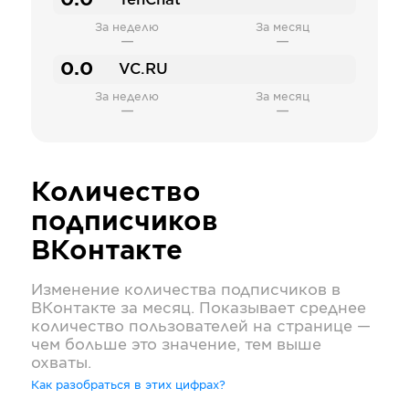
0.0
TenChat
За неделю
За месяц
—
—
0.0
VC.RU
За неделю
За месяц
—
—
Количество
подписчиков
ВКонтакте
Изменение количества подписчиков в
ВКонтакте
за месяц. Показывает среднее
количество пользователей на странице —
чем больше это значение, тем выше
охваты.
Как разобраться в этих цифрах?