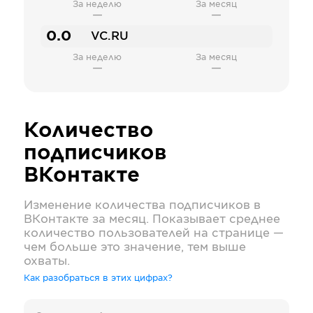
За неделю
За месяц
—
—
0.0
VC.RU
За неделю
За месяц
—
—
Количество
подписчиков
ВКонтакте
Изменение количества подписчиков в
ВКонтакте
за месяц. Показывает среднее
количество пользователей на странице —
чем больше это значение, тем выше
охваты.
Как разобраться в этих цифрах?