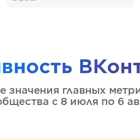
ивность
ВКон
е значения главных метр
ообщества
с 8 июля по 6 а