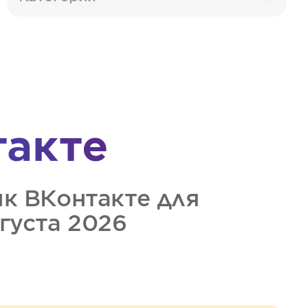
такте
ик
ВКонтакте
для
вгуста 2026