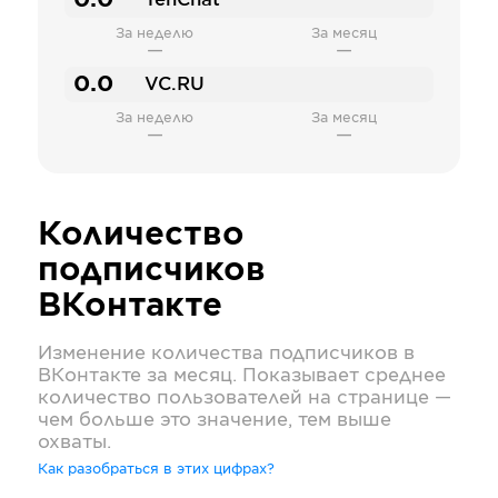
0.0
TenChat
За неделю
За месяц
—
—
0.0
VC.RU
За неделю
За месяц
—
—
Количество
подписчиков
ВКонтакте
Изменение количества подписчиков в
ВКонтакте
за месяц. Показывает среднее
количество пользователей на странице —
чем больше это значение, тем выше
охваты.
Как разобраться в этих цифрах?