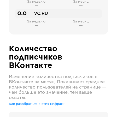
За неделю
За месяц
—
—
0.0
VC.RU
За неделю
За месяц
—
—
Количество
подписчиков
ВКонтакте
Изменение количества подписчиков в
ВКонтакте
за месяц. Показывает среднее
количество пользователей на странице —
чем больше это значение, тем выше
охваты.
Как разобраться в этих цифрах?