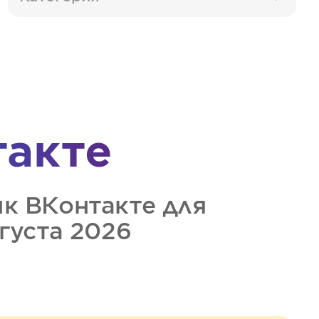
такте
ик
ВКонтакте
для
вгуста 2026