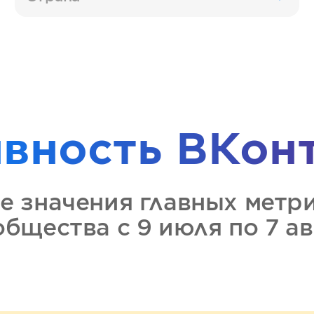
ивность
ВКон
е значения главных метр
ообщества
с 9 июля по 7 а