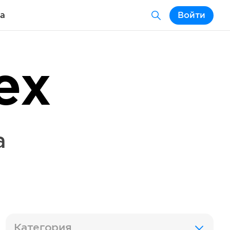
а
Войти
ex
a
Категория