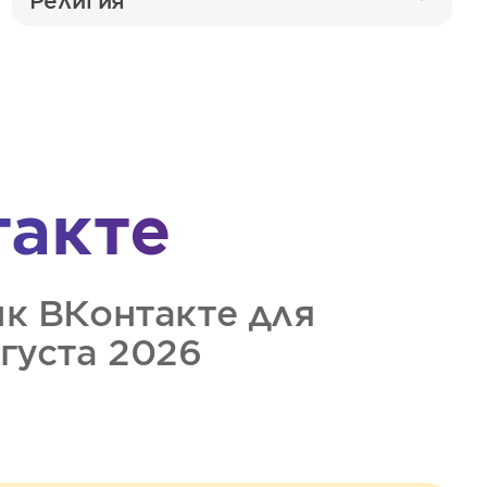
Религия
такте
ик
ВКонтакте
для
вгуста 2026