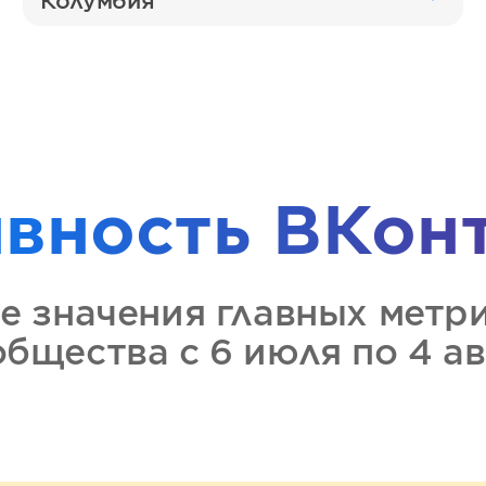
Колумбия
ивность
ВКон
е значения главных метр
общества
с 6 июля по 4 а