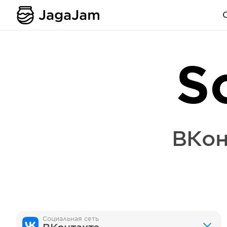
S
ВКон
Социальная сеть