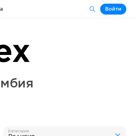
а
Войти
ex
умбия
Категория