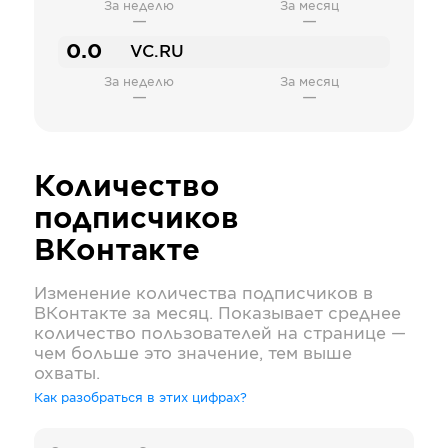
За неделю
За месяц
—
—
0.0
VC.RU
За неделю
За месяц
—
—
Количество
подписчиков
ВКонтакте
Изменение количества подписчиков в
ВКонтакте
за месяц. Показывает среднее
количество пользователей на странице —
чем больше это значение, тем выше
охваты.
Как разобраться в этих цифрах?