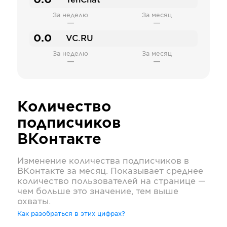
0.0
TenChat
За неделю
За месяц
—
—
0.0
VC.RU
За неделю
За месяц
—
—
Количество
подписчиков
ВКонтакте
Изменение количества подписчиков в
ВКонтакте
за месяц. Показывает среднее
количество пользователей на странице —
чем больше это значение, тем выше
охваты.
Как разобраться в этих цифрах?