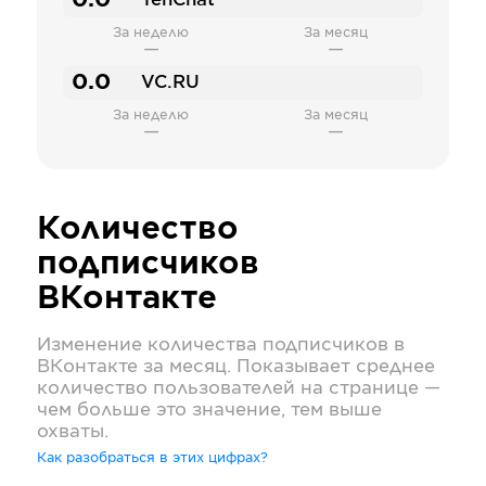
0.0
TenChat
За неделю
За месяц
—
—
0.0
VC.RU
За неделю
За месяц
—
—
Количество
подписчиков
ВКонтакте
Изменение количества подписчиков в
ВКонтакте
за месяц. Показывает среднее
количество пользователей на странице —
чем больше это значение, тем выше
охваты.
Как разобраться в этих цифрах?