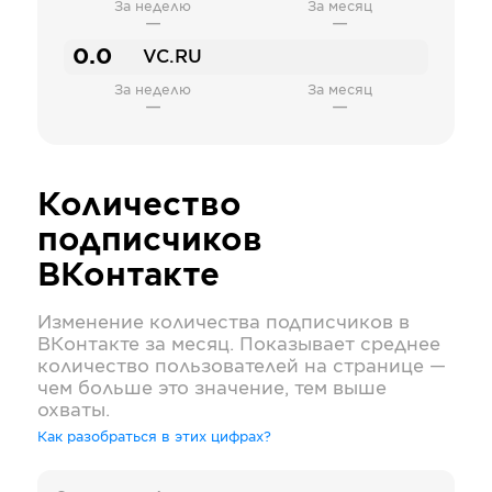
За неделю
За месяц
—
—
0.0
VC.RU
За неделю
За месяц
—
—
Количество
подписчиков
ВКонтакте
Изменение количества подписчиков в
ВКонтакте
за месяц. Показывает среднее
количество пользователей на странице —
чем больше это значение, тем выше
охваты.
Как разобраться в этих цифрах?