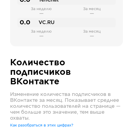
0.0
TenChat
За неделю
За месяц
—
—
0.0
VC.RU
За неделю
За месяц
—
—
Количество
подписчиков
ВКонтакте
Изменение количества подписчиков в
ВКонтакте
за месяц. Показывает среднее
количество пользователей на странице —
чем больше это значение, тем выше
охваты.
Как разобраться в этих цифрах?