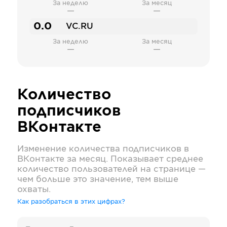
За неделю
За месяц
—
—
0.0
VC.RU
За неделю
За месяц
—
—
Количество
подписчиков
ВКонтакте
Изменение количества подписчиков в
ВКонтакте
за месяц. Показывает среднее
количество пользователей на странице —
чем больше это значение, тем выше
охваты.
Как разобраться в этих цифрах?