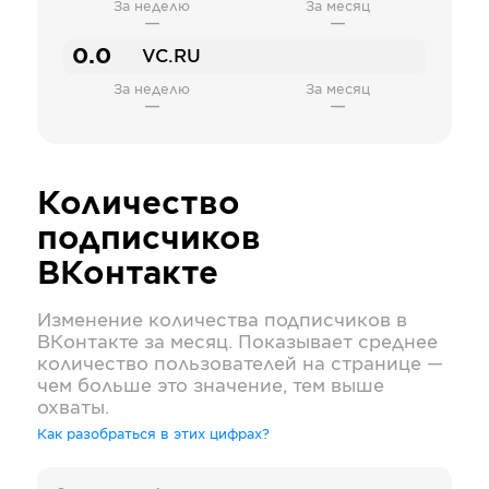
За неделю
За месяц
—
—
0.0
VC.RU
За неделю
За месяц
—
—
Количество
подписчиков
ВКонтакте
Изменение количества подписчиков в
ВКонтакте
за месяц. Показывает среднее
количество пользователей на странице —
чем больше это значение, тем выше
охваты.
Как разобраться в этих цифрах?