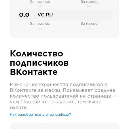
За неделю
За месяц
—
—
0.0
VC.RU
За неделю
За месяц
—
—
Количество
подписчиков
ВКонтакте
Изменение количества подписчиков в
ВКонтакте
за месяц. Показывает среднее
количество пользователей на странице —
чем больше это значение, тем выше
охваты.
Как разобраться в этих цифрах?