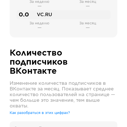
За неделю
За месяц
—
—
0.0
VC.RU
За неделю
За месяц
—
—
Количество
подписчиков
ВКонтакте
Изменение количества подписчиков в
ВКонтакте
за месяц. Показывает среднее
количество пользователей на странице —
чем больше это значение, тем выше
охваты.
Как разобраться в этих цифрах?