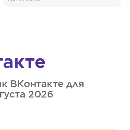
такте
ик
ВКонтакте
для
вгуста 2026