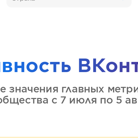
ивность
ВКон
е значения главных метр
ообщества
с 7 июля по 5 а