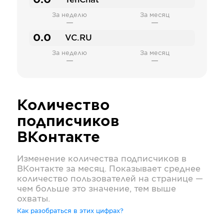
0.0
TenChat
За неделю
За месяц
—
—
0.0
VC.RU
За неделю
За месяц
—
—
Количество
подписчиков
ВКонтакте
Изменение количества подписчиков в
ВКонтакте
за месяц. Показывает среднее
количество пользователей на странице —
чем больше это значение, тем выше
охваты.
Как разобраться в этих цифрах?