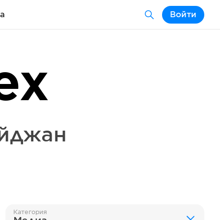
а
Войти
ex
йджан
Категория