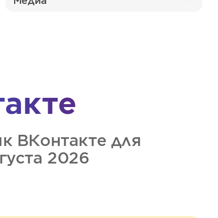
Медиа
такте
ик
ВКонтакте
для
вгуста 2026