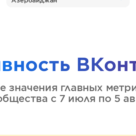
Азербайджан
ивность
ВКон
е значения главных метр
ообщества
с 7 июля по 5 а