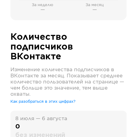
За неделю
За месяц
—
—
Количество
подписчиков
ВКонтакте
Изменение количества подписчиков в
ВКонтакте
за месяц. Показывает среднее
количество пользователей на странице —
чем больше это значение, тем выше
охваты.
Как разобраться в этих цифрах?
8 июля — 6 августа
0
без изменений