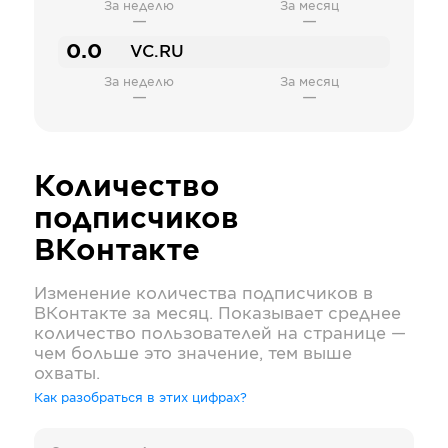
За неделю
За месяц
—
—
0.0
VC.RU
За неделю
За месяц
—
—
Количество
подписчиков
ВКонтакте
Изменение количества подписчиков в
ВКонтакте
за месяц. Показывает среднее
количество пользователей на странице —
чем больше это значение, тем выше
охваты.
Как разобраться в этих цифрах?