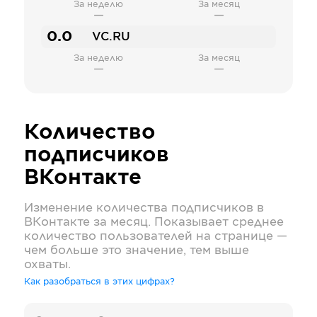
За неделю
За месяц
—
—
0.0
VC.RU
За неделю
За месяц
—
—
Количество
подписчиков
ВКонтакте
Изменение количества подписчиков в
ВКонтакте
за месяц. Показывает среднее
количество пользователей на странице —
чем больше это значение, тем выше
охваты.
Как разобраться в этих цифрах?