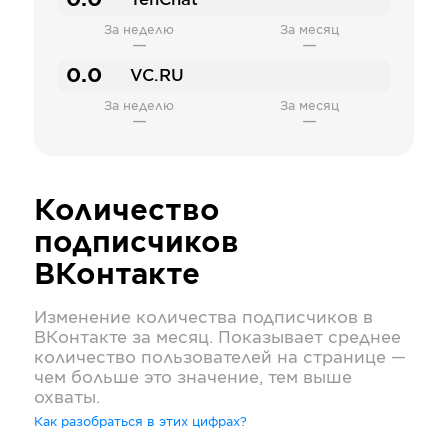
0.0
TenChat
За неделю
За месяц
—
—
0.0
VC.RU
За неделю
За месяц
—
—
Количество
подписчиков
ВКонтакте
Изменение количества подписчиков в
ВКонтакте
за месяц. Показывает среднее
количество пользователей на странице —
чем больше это значение, тем выше
охваты.
Как разобраться в этих цифрах?