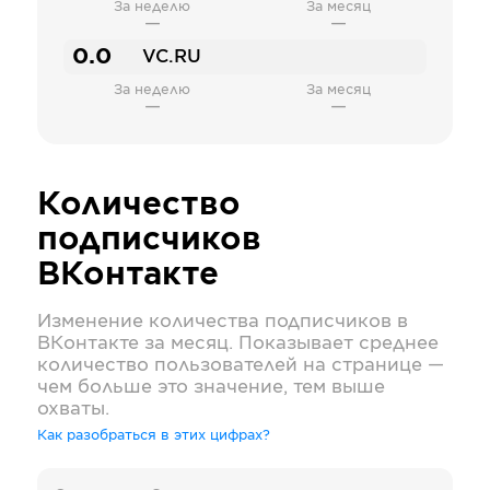
За неделю
За месяц
—
—
0.0
VC.RU
За неделю
За месяц
—
—
Количество
подписчиков
ВКонтакте
Изменение количества подписчиков в
ВКонтакте
за месяц. Показывает среднее
количество пользователей на странице —
чем больше это значение, тем выше
охваты.
Как разобраться в этих цифрах?