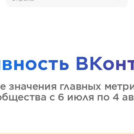
ивность
ВКон
е значения главных метр
общества
с 6 июля по 4 а