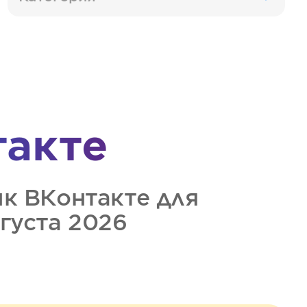
такте
ик
ВКонтакте
для
вгуста 2026