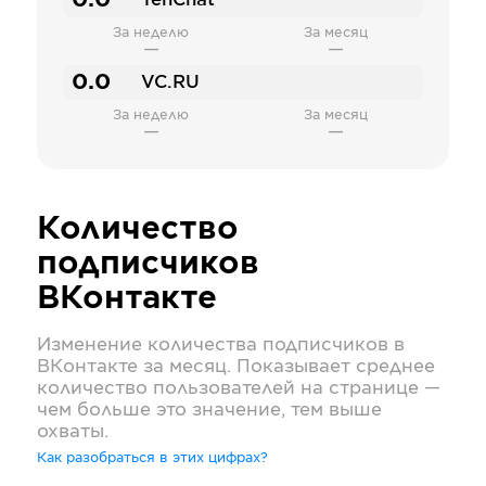
0.0
TenChat
За неделю
За месяц
—
—
0.0
VC.RU
За неделю
За месяц
—
—
Количество
подписчиков
ВКонтакте
Изменение количества подписчиков в
ВКонтакте
за месяц. Показывает среднее
количество пользователей на странице —
чем больше это значение, тем выше
охваты.
Как разобраться в этих цифрах?