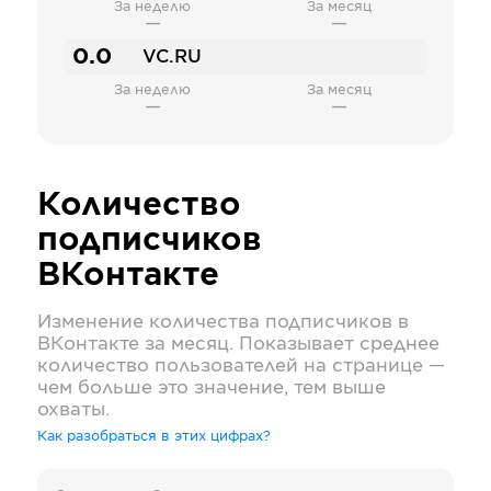
За неделю
За месяц
—
—
0.0
VC.RU
За неделю
За месяц
—
—
Количество
подписчиков
ВКонтакте
Изменение количества подписчиков в
ВКонтакте
за месяц. Показывает среднее
количество пользователей на странице —
чем больше это значение, тем выше
охваты.
Как разобраться в этих цифрах?