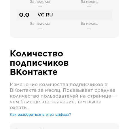
За неделю
За месяц
—
—
0.0
VC.RU
За неделю
За месяц
—
—
Количество
подписчиков
ВКонтакте
Изменение количества подписчиков в
ВКонтакте
за месяц. Показывает среднее
количество пользователей на странице —
чем больше это значение, тем выше
охваты.
Как разобраться в этих цифрах?