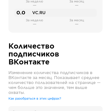
За неделю
За месяц
—
—
0.0
VC.RU
За неделю
За месяц
—
—
Количество
подписчиков
ВКонтакте
Изменение количества подписчиков в
ВКонтакте
за месяц. Показывает среднее
количество пользователей на странице —
чем больше это значение, тем выше
охваты.
Как разобраться в этих цифрах?