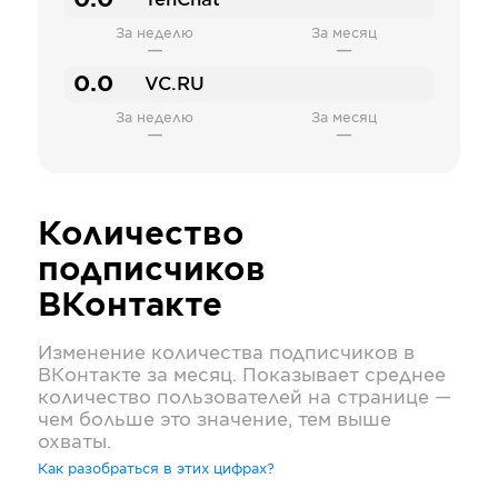
0.0
TenChat
За неделю
За месяц
—
—
0.0
VC.RU
За неделю
За месяц
—
—
Количество
подписчиков
ВКонтакте
Изменение количества подписчиков в
ВКонтакте
за месяц. Показывает среднее
количество пользователей на странице —
чем больше это значение, тем выше
охваты.
Как разобраться в этих цифрах?