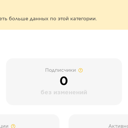
еть больше данных по этой категории.
Подписчики
0
без изменений
ции
Активн