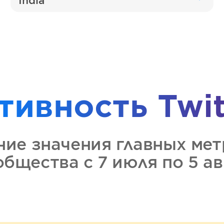
India
тивность
Twit
ние значения главных ме
ообщества
с 7 июля по 5 а