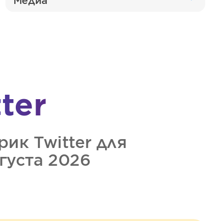
Медиа
ter
трик
Twitter
для
вгуста 2026