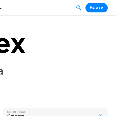
а
Войти
ex
a
Категория