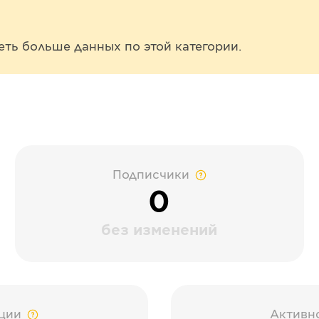
еть больше данных по этой категории.
Подписчики
0
без изменений
ции
Активн