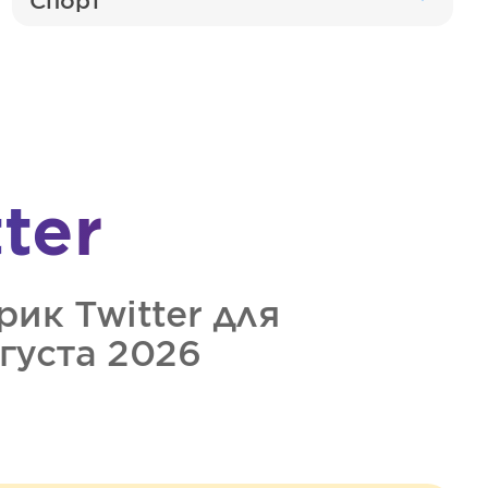
Спорт
ter
трик
Twitter
для
вгуста 2026