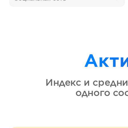
Акт
Индекс и средн
одного с