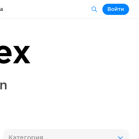
а
Войти
ex
an
Категория