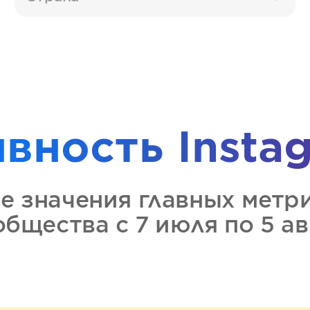
ивность
Insta
ие значения главных метр
ообщества
с 7 июля по 5 а