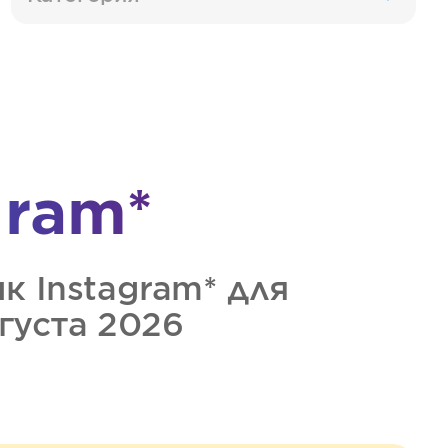
gram*
ик
Instagram*
для
вгуста 2026