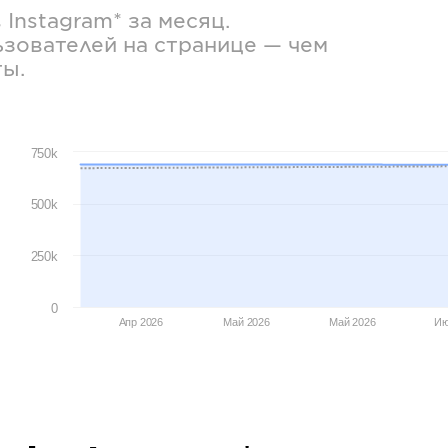
в
Instagram*
за месяц.
зователей на странице — чем
ты.
750k
500k
250k
0
Апр 2026
Май 2026
Май 2026
Ию