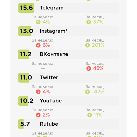
15.6
Telegram
За неделю
За месяц
4%
37%
13.0
Instagram*
За неделю
За месяц
6%
201%
11.2
ВКонтакте
За неделю
За месяц
—
45%
11.0
Twitter
За неделю
За месяц
4%
142%
10.2
YouTube
За неделю
За месяц
2%
11%
5.7
Rutube
За неделю
За месяц