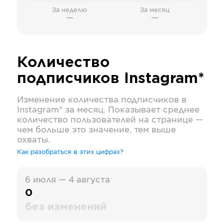
За неделю
За месяц
—
—
Количество
подписчиков
Instagram*
Изменение количества подписчиков в
Instagram*
за месяц. Показывает среднее
количество пользователей на странице —
чем больше это значение, тем выше
охваты.
Как разобраться в этих цифрах?
6 июля — 4 августа
0
без изменений