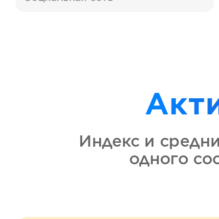
Акт
Индекс и средн
одного с