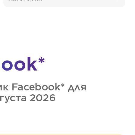
ook*
ик
Facebook*
для
вгуста 2026