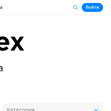
а
Войти
ex
a
Категория