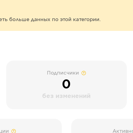
еть больше данных по этой категории.
Подписчики
0
без изменений
ции
Активн