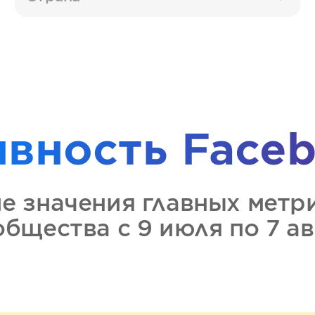
ивность
Faceb
ие значения главных метр
ообщества
с 9 июля по 7 а