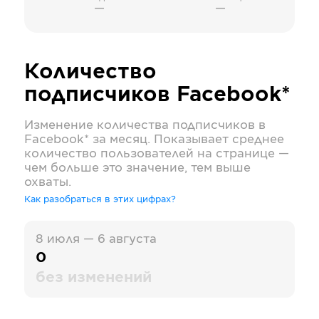
—
—
Количество
подписчиков
Facebook*
Изменение количества подписчиков в
Facebook*
за месяц. Показывает среднее
количество пользователей на странице —
чем больше это значение, тем выше
охваты.
Как разобраться в этих цифрах?
8 июля — 6 августа
0
без изменений