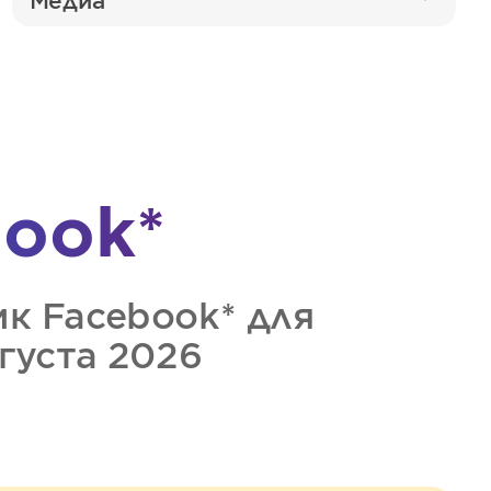
Медиа
ook*
ик
Facebook*
для
вгуста 2026