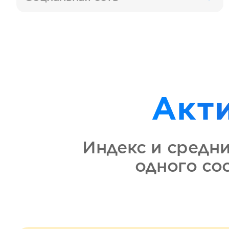
Акт
Индекс и средн
одного с