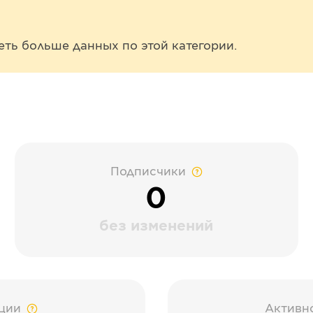
еть больше данных по этой категории.
Подписчики
0
без изменений
ции
Активн