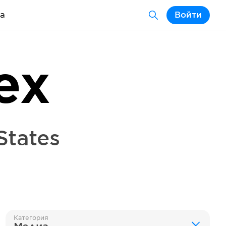
а
Войти
ex
States
Категория