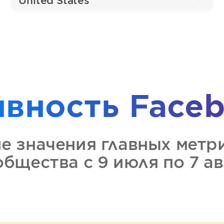
United States
ивность
Faceb
ие значения главных метр
ообщества
с 9 июля по 7 а