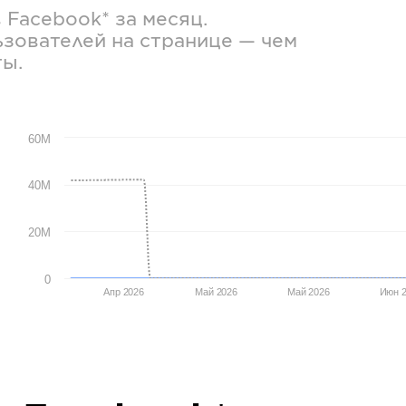
в
Facebook*
за месяц.
зователей на странице — чем
ты.
60M
40M
20M
0
Апр 2026
Май 2026
Май 2026
Июн 