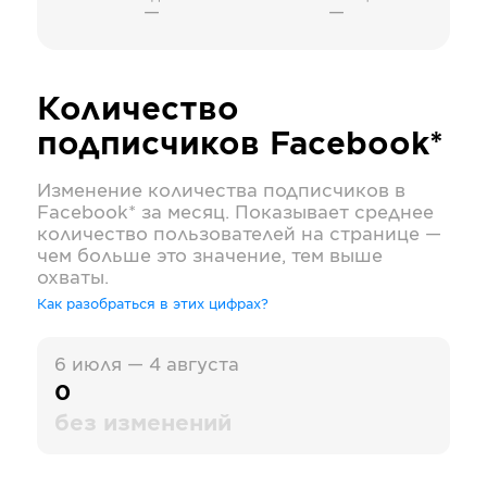
—
—
Количество
подписчиков
Facebook*
Изменение количества подписчиков в
Facebook*
за месяц. Показывает среднее
количество пользователей на странице —
чем больше это значение, тем выше
охваты.
Как разобраться в этих цифрах?
6 июля — 4 августа
0
без изменений