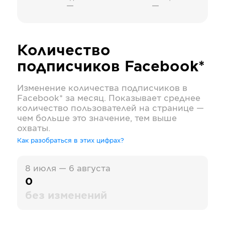
—
—
Количество
подписчиков
Facebook*
Изменение количества подписчиков в
Facebook*
за месяц. Показывает среднее
количество пользователей на странице —
чем больше это значение, тем выше
охваты.
Как разобраться в этих цифрах?
8 июля — 6 августа
0
без изменений